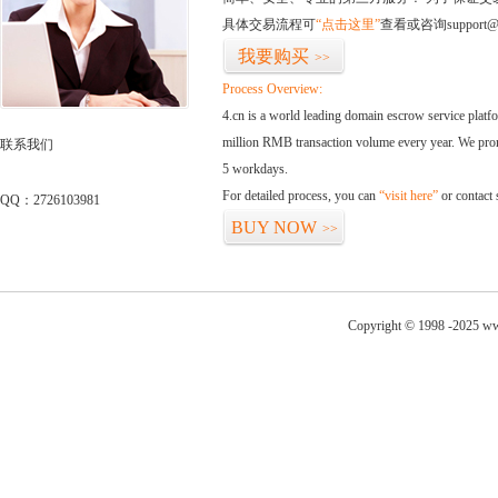
具体交易流程可
“点击这里”
查看或咨询support@
我要购买
>>
Process Overview:
4.cn is a world leading domain escrow service plat
million RMB transaction volume every year. We promi
联系我们
5 workdays.
For detailed process, you can
“visit here”
or contact
QQ：2726103981
BUY NOW
>>
Copyright © 1998 -2025 ww