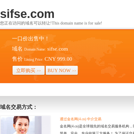
sifse.com
您正在访问的域名可以转让!This domain name is for sale!
一口价出售中！
域名
sifse.com
Domain Name:
售价
CNY 999.00
Listing Price:
立即购买
BUY NOW
>>
>>
域名交易方式：
通过金名网(4.cn) 中介交易
金名网(4.cn)是全球领先的域名交易服务机
简单、安全、专业的第三方服务！ 为了保证交